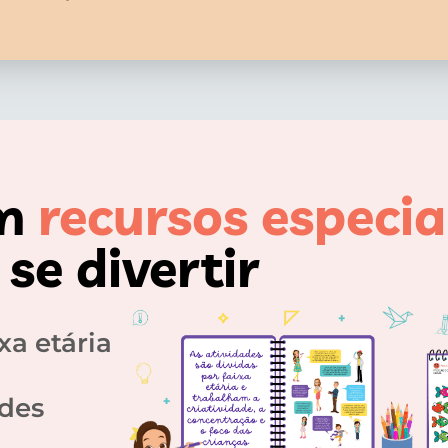
om
recursos especia
se divertir
xa etária
ades