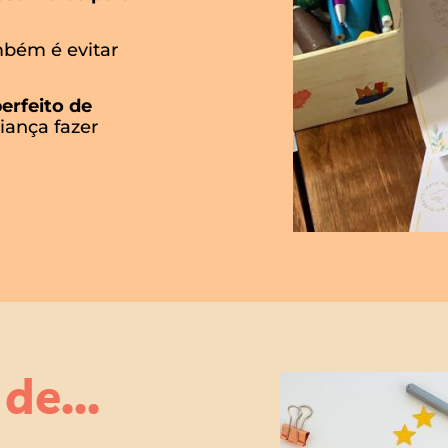
mbém é evitar
rfeito de
iança fazer
de...