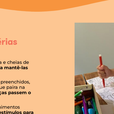
érias
a e cheias de
ra mantê-las
 preenchidos,
e paira na
nças passem o
enimentos
estímulos para